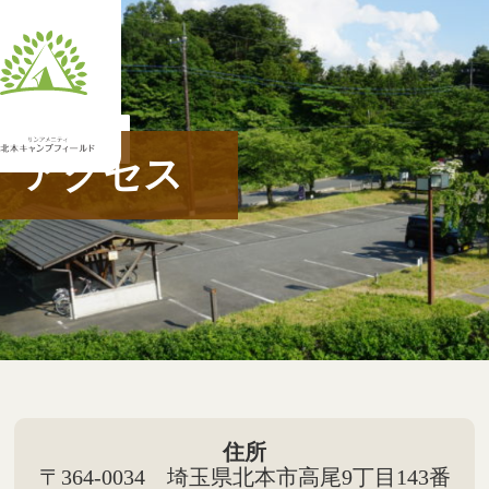
JA
アクセス
住所
〒364-0034 埼玉県北本市高尾9丁目143番