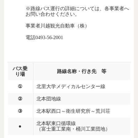
※路線バス運行の詳細については、各事業者へ
お問い合わせください。
事業者
川越観光自動車（株）
電話
0493-56-2001
バス乗
路線名称・行き先 等
り場
①
北里大学メディカルセンター線
②
北本団地線
③
北本駅西口～衛生研究所～荒川荘
北本駅東口循環線
●
（富士重工業南・桶川工業団地）