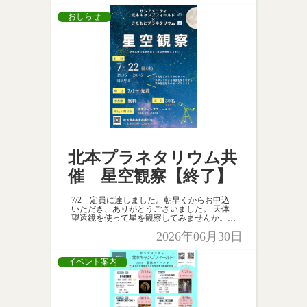
おしらせ
北本プラネタリウム共
催 星空観察【終了】
7/2 定員に達しました。朝早くからお申込
いただき、ありがとうございました。 天体
望遠鏡を使って星を観察してみませんか。
北本プラネタリウムスタッフによる解説付
2026年06月30日
き！ 7/1～先着３０名 ご応募、お待ちしてお
ります☆彡
イベント案内