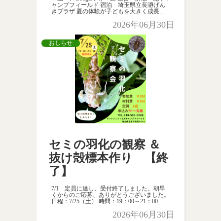
ャンプフィールド 宿泊 埼玉県立長瀞げん
きプラザ 夏の体験が子どもを大きく成長さ
せます！ 沢のぼり、ニジマスのつかみ取り
2026年06月30日
＆串焼き、野外炊事に花火
等 応募多数の
場合抽選とな […]
おしらせ
セミの羽化の観察 ＆
抜け殻標本作り 【終
了】
7/1 定員に達し、受付終了しました。朝早
くからのご応募、ありがとうございました。
日程：7/25（土） 時間：19：00～21：00 先
着 ６組 おとなも感動する神秘的なセミの
2026年06月30日
羽化の観察！ 抜け殻標本も作ってみよう！