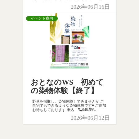
月ご利用分から【ピザセット（2枚）】のみ
2026年06月16日
値上げさせていただきます。 ドラム缶セッ
ト […]
イベント案内
おとなのWS 初めて
の染物体験【終了】
野草を採取し、染物体験してみませんか ご
自宅でもできるような染物体験です♥ ご参加
お待ちしております 申込
048-593-
0008（8：30～17：00） ✉
2026年06月12日
kitamoto.yakatsu@sunameni […]