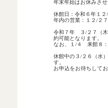
年末年始はお休みさ
休館日：令和６年１２
年内の営業：１２/２
令和７年 ３/２７（
約可能となります。
なお、１/４ 来館８
休館中の３/２６（水
す。
お申込をお待ちして