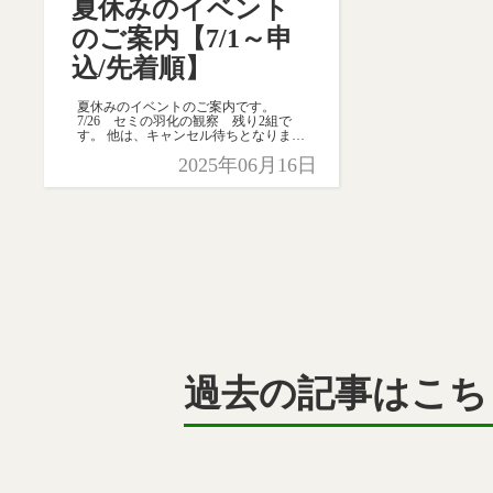
夏休みのイベント
のご案内【7/1～申
込/先着順】
夏休みのイベントのご案内です。
7/26 セミの羽化の観察 残り2組で
す。 他は、キャンセル待ちとなりま
す。 この夏、子どもに様々な体験をさ
2025年06月16日
せてみませんか ご参加、お待ちしてお
ります。
過去の記事はこち